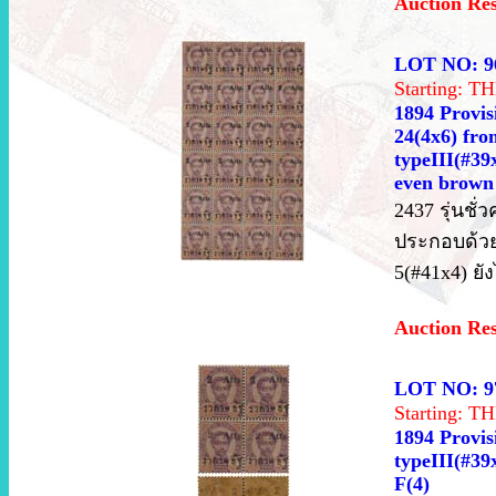
Auction Re
LOT NO: 9
Starting: 
1894 Provisi
24(4x6) fro
typeIII(#39
even brown 
2437 รุ่นชั
ประกอบด้วย
5(#41x4) ยั
Auction Re
LOT NO: 9
Starting: 
1894 Provis
typeIII(#39
F(4)