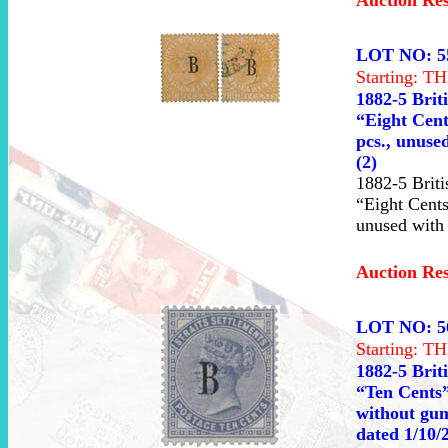
LOT NO: 5
Starting: 
1882-5 Brit
“Eight Cent
pcs., unuse
(2)
1882-5 Briti
“Eight Cents
unused with 
Auction Re
LOT NO: 5
Starting: 
1882-5 Brit
“Ten Cents”
without gu
dated 1/10/