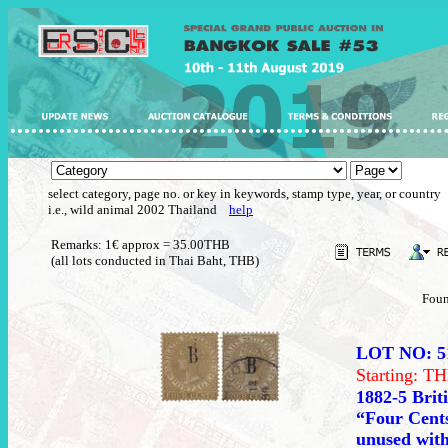
select category, page no. or key in keywords, stamp type, year, or country
i.e., wild animal 2002 Thailand
help
Remarks: 1€ approx = 35.00THB
(all lots conducted in Thai Baht, THB)
Foun
LOT NO: 5
Starting: 
1882-5 Brit
“Four Cents
unused with