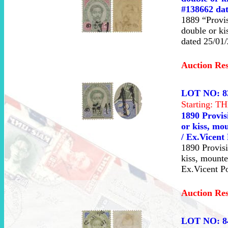
#138662 dat
1889 “Provis
double or ki
dated 25/01
Auction Re
LOT NO: 8
Starting: 
1890 Provis
or kiss, mo
/ Ex.Vicent 
1890 Provisi
kiss, mounte
Ex.Vicent Po
Auction Re
LOT NO: 8