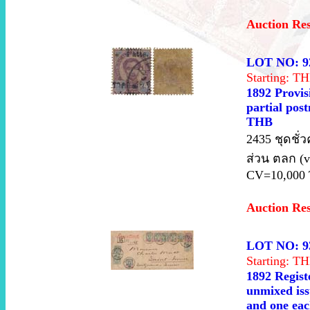
Auction Re
LOT NO: 9
Starting: 
1892 Provis
partial pos
THB
2435 ชุดชั่
ส่วน ตลก (v
CV=10,000
Auction Re
LOT NO: 9
Starting: 
1892 Regist
unmixed iss
and one eac