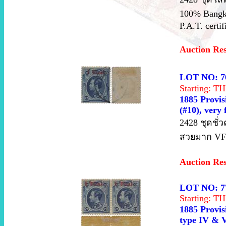
100% Bangkok
P.A.T. certi
Auction Re
LOT NO: 7
Starting: 
1885 Provisi
(#10), very 
2428 ชุดชั่
สวยมาก VF.
Auction Re
LOT NO: 7
Starting: 
1885 Provisi
type IV & V