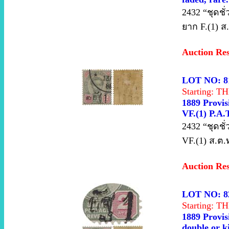
2432 “ชุดชั่
ยาก F.(1) ส
Auction Re
LOT NO: 8
Starting: 
1889 Provis
VF.(1) P.A.T
2432 “ชุดชั
VF.(1) ส.ต.
Auction Re
LOT NO: 8
Starting: 
1889 Provis
double or k