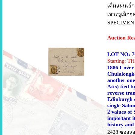
เต็มแผ่นเล็
เจาะรูเล็กๆ
SPECIMEN 
Auction Re
LOT NO: 7
Starting: 
1886 Cover 
Chulalongko
another one 
Atts) tied 
reverse tra
Edinburgh cd
single Salu
2 values of 
important it
history and 
2428 ซองส่