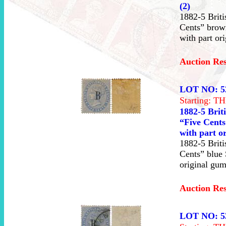
(2)
1882-5 Briti
Cents” brown
with part or
Auction Re
LOT NO: 5
Starting: 
1882-5 Brit
“Five Cents
with part o
1882-5 Briti
Cents” blue 
original gum
Auction Re
LOT NO: 5