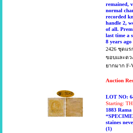
remained, ve
normal chara
recorded kn
handle 2, we
of all. Pre
last time a 
8 years ago
2426 ชุดแรก
ขอบและดวงแ
ยากมาก F-V
Auction Re
LOT NO: 6
Starting: 
1883 Rama V
“SPECIMEN”
staines nev
(1)