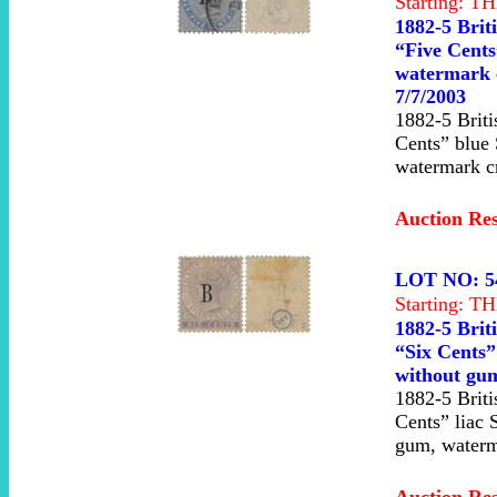
Starting: 
1882-5 Brit
“Five Cents”
watermark 
7/7/2003
1882-5 Briti
Cents” blue 
watermark c
Auction Re
LOT NO: 5
Starting: 
1882-5 Brit
“Six Cents”
without gu
1882-5 Briti
Cents” liac 
gum, waterm
Auction Re